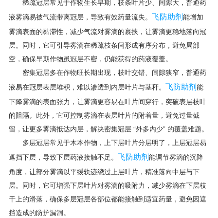
稀疏冠层常见于作物生长早期，枝条叶片少、间隙大，普通药
飞防助剂
液雾滴易被气流带离冠层，导致有效药量流失。
能增加
雾滴表面的黏滞性，减少气流对雾滴的裹挟，让雾滴更稳地落向冠
层。同时，它可引导雾滴在稀疏枝条间形成有序分布，避免局部
空，确保早期作物虽冠层不密，仍能获得的药液覆盖。
密集冠层多在作物旺长期出现，枝叶交错、间隙狭窄，普通药
飞防助剂
液易在冠层表层堆积，难以渗透到内层叶片与茎秆。
能
下降雾滴的表面张力，让雾滴更容易在叶片间穿行，突破表层枝叶
的阻隔。此外，它可控制雾滴在表层叶片的附着量，避免过量截
留，让更多雾滴抵达内层，解决密集冠层 “外多内少” 的覆盖难题。
多层冠层常见于木本作物，上下层叶片分层明了，上层冠层易
飞防助剂
遮挡下层，导致下层药液接触不足。
能调节雾滴的沉降
角度，让部分雾滴以平缓轨迹绕过上层叶片，精准落向中层与下
层。同时，它可增强下层叶片对雾滴的吸附力，减少雾滴在下层枝
干上的滑落，确保多层冠层各部位都能接触到适宜药量，避免因遮
挡造成的防护漏洞。