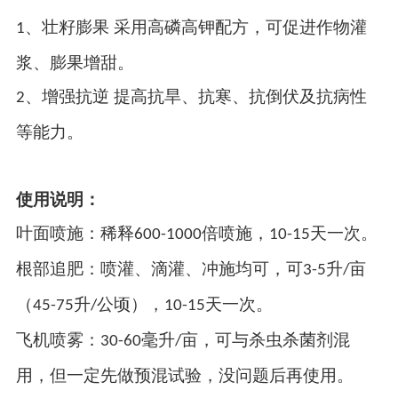
、壮籽膨果 采用高磷高钾配方，可促进作物灌
1
浆、膨果增甜。
、增强抗逆 提高抗旱、抗寒、抗倒伏及抗病性
2
等能力。
使用说明：
叶面喷施：稀释
倍喷施，
天一次。
600-1000
10-15
根部追肥：喷灌、滴灌、冲施均可，可
升
亩
3-5
/
（
升
公顷），
天一次。
45-75
/
10-15
飞机喷雾：
毫升
亩，可与杀虫杀菌剂混
30-60
/
用，但一定先做预混试验，没问题后再使用。